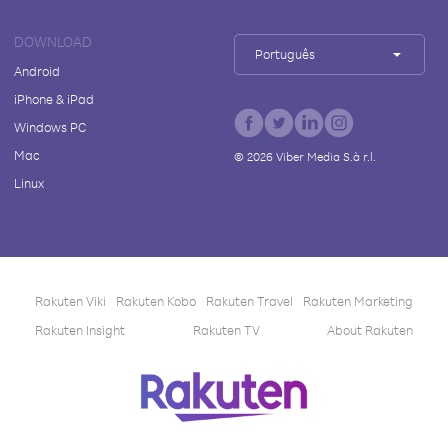
DOWNLOAD
Português
Android
iPhone & iPad
Windows PC
Mac
©
2026
Viber Media S.à r.l.
Linux
Rakuten Viki
Rakuten Kobo
Rakuten Travel
Rakuten Marketing
Rakuten Insight
Rakuten TV
About Rakuten