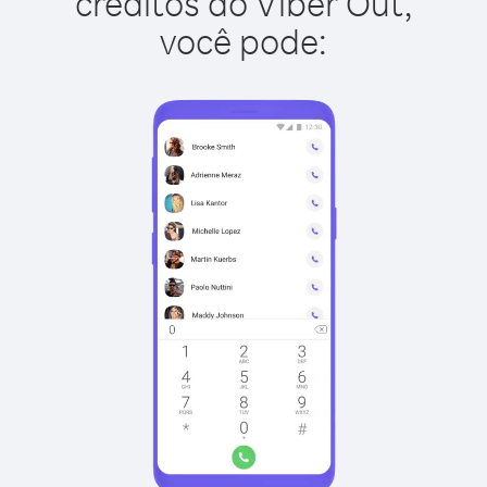
créditos do Viber Out,
você pode: