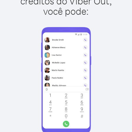
créditos do Viber Out,
você pode: