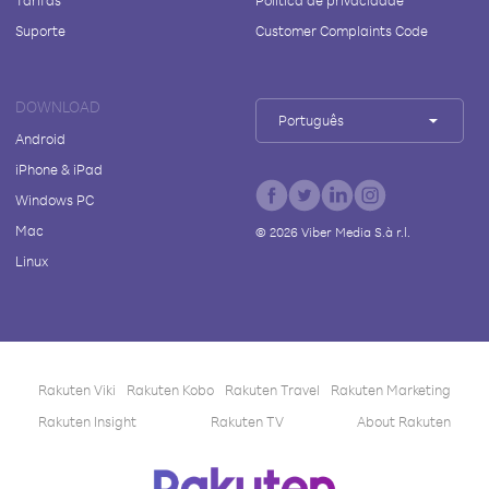
Tarifas
Política de privacidade
Suporte
Customer Complaints Code
DOWNLOAD
Português
Android
iPhone & iPad
Windows PC
Mac
©
2026
Viber Media S.à r.l.
Linux
Rakuten Viki
Rakuten Kobo
Rakuten Travel
Rakuten Marketing
Rakuten Insight
Rakuten TV
About Rakuten