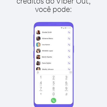
créditos do Viber Out,
você pode: