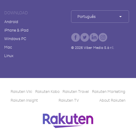
DOWNLOAD
Português
Android
iPhone & iPad
Windows PC
Mac
©
2026
Viber Media S.à r.l.
Linux
Rakuten Viki
Rakuten Kobo
Rakuten Travel
Rakuten Marketing
Rakuten Insight
Rakuten TV
About Rakuten