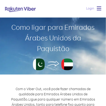
Login
Togg
navig
Como ligar para Emirados
Árabes Unidos da
Paquistão
Com o Viber Out, você pode fazer chamadas de
qualidade para Emirados Árabes Unidos de
Paquistão.
Ligue para qualquer número em Emirados
Árabes Unidos, tanto para telefone fixo quanto para