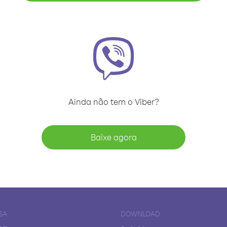
Ainda não tem o Viber?
Baixe agora
SA
DOWNLOAD