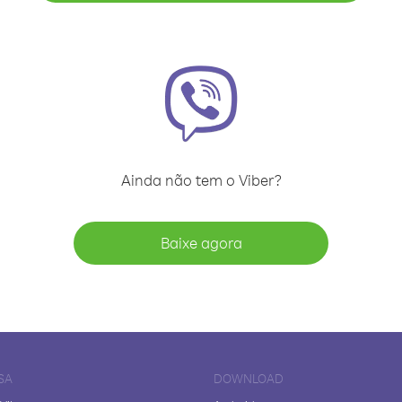
Ainda não tem o Viber?
Baixe agora
SA
DOWNLOAD