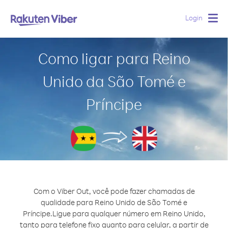
Login
Togg
navig
Como ligar para Reino
Unido da São Tomé e
Príncipe
Com o Viber Out, você pode fazer chamadas de
qualidade para Reino Unido de São Tomé e
Príncipe.
Ligue para qualquer número em Reino Unido,
tanto para telefone fixo quanto para celular, a partir de