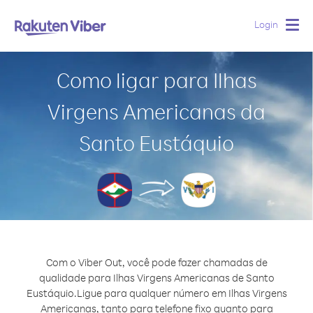
Login
Togg
navig
Como ligar para Ilhas
Virgens Americanas da
Santo Eustáquio
Com o Viber Out, você pode fazer chamadas de
qualidade para Ilhas Virgens Americanas de Santo
Eustáquio.
Ligue para qualquer número em Ilhas Virgens
Americanas, tanto para telefone fixo quanto para