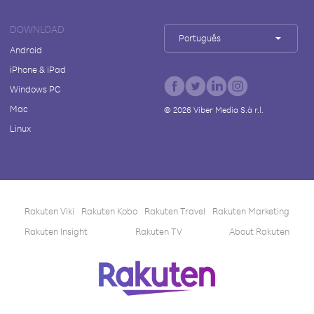
DOWNLOAD
Português
Android
iPhone & iPad
Windows PC
Mac
©
2026
Viber Media S.à r.l.
Linux
Rakuten Viki
Rakuten Kobo
Rakuten Travel
Rakuten Marketing
Rakuten Insight
Rakuten TV
About Rakuten