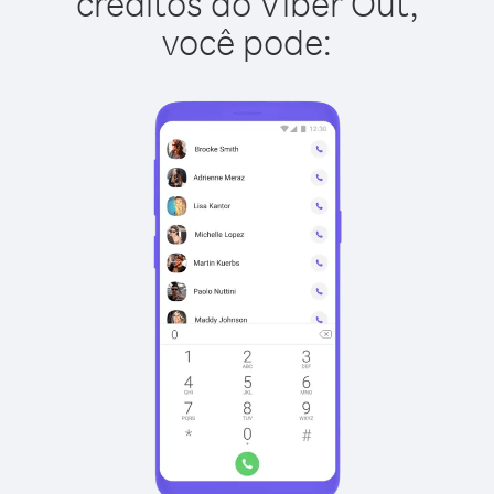
créditos do Viber Out,
você pode: