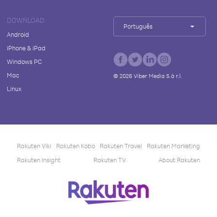
DOWNLOAD
Português
Android
iPhone & iPad
Windows PC
Mac
©
2026
Viber Media S.à r.l.
Linux
Rakuten Viki
Rakuten Kobo
Rakuten Travel
Rakuten Marketing
Rakuten Insight
Rakuten TV
About Rakuten