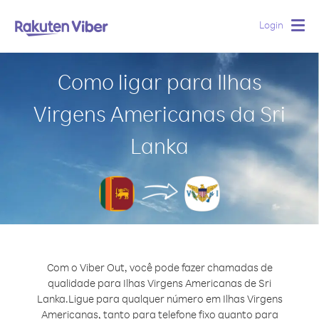
Login
Togg
navig
Como ligar para Ilhas
Virgens Americanas da Sri
Lanka
Com o Viber Out, você pode fazer chamadas de
qualidade para Ilhas Virgens Americanas de Sri
Lanka.
Ligue para qualquer número em Ilhas Virgens
Americanas, tanto para telefone fixo quanto para