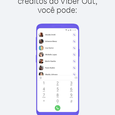
créditos do Viber Out,
você pode: