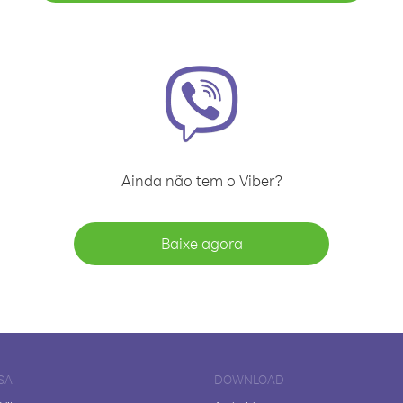
Ainda não tem o Viber?
Baixe agora
SA
DOWNLOAD