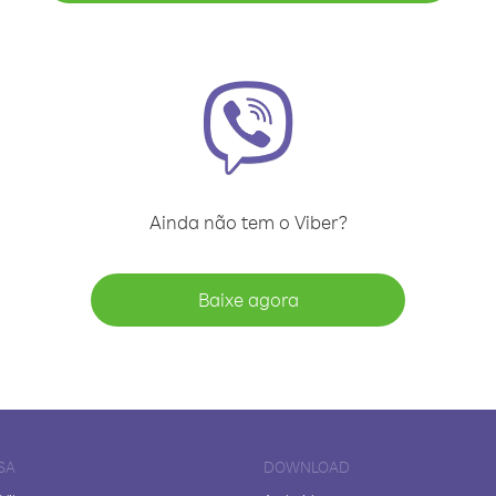
Ainda não tem o Viber?
Baixe agora
SA
DOWNLOAD