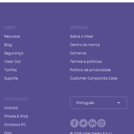
VIBER
EMPRESA
Recursos
Sobre o Viber
Blog
Centro da marca
Segurança
Carreiras
Viber Out
Termos e políticas
Tarifas
Política de privacidade
Suporte
Customer Complaints Code
DOWNLOAD
Português
Android
iPhone & iPad
Windows PC
Mac
©
2026
Viber Media S.à r.l.