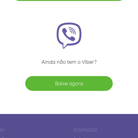
Ainda não tem o Viber?
Baixe agora
SA
DOWNLOAD