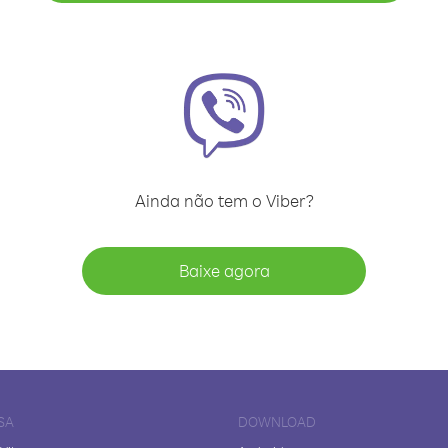
Ainda não tem o Viber?
Baixe agora
SA
DOWNLOAD