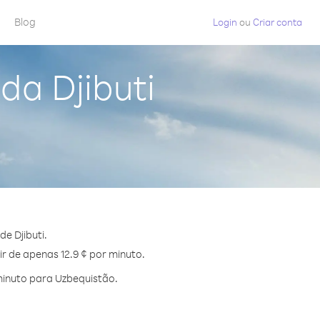
Blog
Login
ou
Criar conta
da Djibuti
e Djibuti.
r de apenas 12.9 ¢ por minuto.
minuto para Uzbequistão.