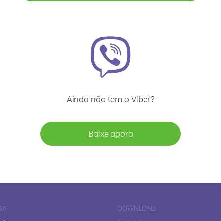
Ainda não tem o Viber?
Baixe agora
SA
DOWNLOAD