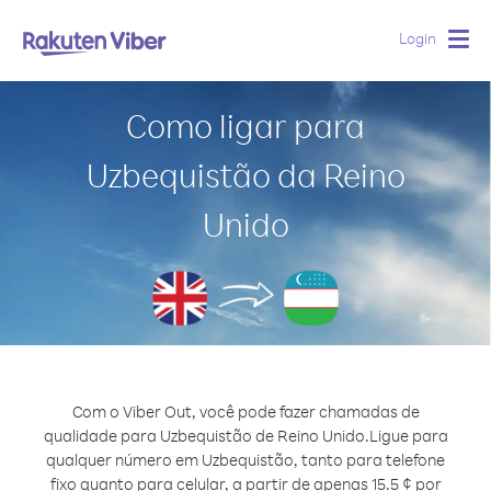
Login
Togg
navig
Como ligar para
Uzbequistão da Reino
Unido
Com o Viber Out, você pode fazer chamadas de
qualidade para Uzbequistão de Reino Unido.
Ligue para
qualquer número em Uzbequistão, tanto para telefone
fixo quanto para celular, a partir de apenas 15.5 ¢ por