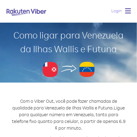
Login
Togg
navig
Como ligar para Venezuela
da Ilhas Wallis e Futuna
Com o Viber Out, você pode fazer chamadas de
qualidade para Venezuela de Ilhas Wallis e Futuna.
Ligue
para qualquer número em Venezuela, tanto para
telefone fixo quanto para celular, a partir de apenas 6.9
¢ por minuto.