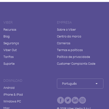
VIBER
EMPRESA
Recursos
Sobre o Viber
Blog
Centro da marca
Segurança
Carreiras
Viber Out
Termos e políticas
Tarifas
Política de privacidade
Suporte
Customer Complaints Code
DOWNLOAD
Português
Android
iPhone & iPad
Windows PC
Mac
©
2026
Viber Media S.à r.l.