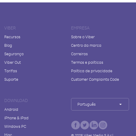
VIBER
EMPRESA
Recursos
Sobre o Viber
Blog
Centro da marca
Segurança
Carreiras
Viber Out
Termos e políticas
Tarifas
Política de privacidade
Suporte
Customer Complaints Code
DOWNLOAD
Português
Android
iPhone & iPad
Windows PC
Mac
©
2026
Viber Media S.à r.l.