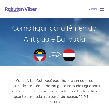
Login
Togg
navig
Como ligar para Iêmen da
Antígua e Barbuda
Com o Viber Out, você pode fazer chamadas de
qualidade para Iêmen de Antígua e Barbuda.
Ligue para
qualquer número em Iêmen, tanto para telefone fixo
quanto para celular, a partir de apenas 20.9 ¢ por
minuto.