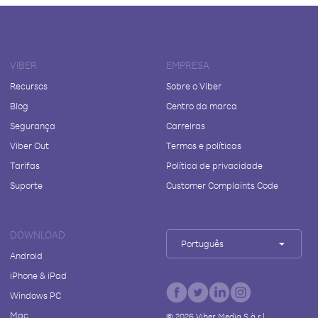
VIBER
EMPRESA
Recursos
Sobre o Viber
Blog
Centro da marca
Segurança
Carreiras
Viber Out
Termos e políticas
Tarifas
Política de privacidade
Suporte
Customer Complaints Code
DOWNLOAD
Português
Android
iPhone & iPad
Windows PC
Mac
©
2026
Viber Media S.à r.l.