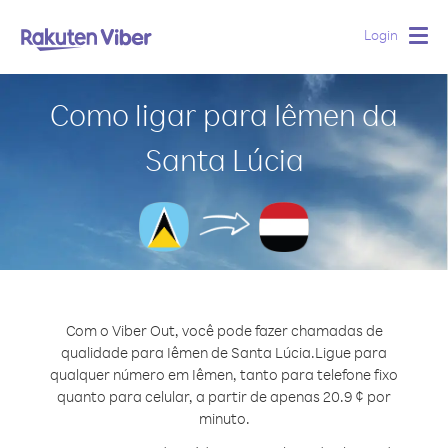
Login
Togg
navig
Como ligar para Iêmen da
Santa Lúcia
Com o Viber Out, você pode fazer chamadas de
qualidade para Iêmen de Santa Lúcia.
Ligue para
qualquer número em Iêmen, tanto para telefone fixo
quanto para celular, a partir de apenas 20.9 ¢ por
minuto.