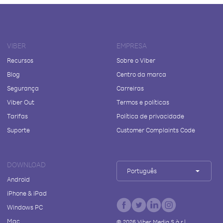
VIBER
EMPRESA
Recursos
Sobre o Viber
Blog
Centro da marca
Segurança
Carreiras
Viber Out
Termos e políticas
Tarifas
Política de privacidade
Suporte
Customer Complaints Code
DOWNLOAD
Português
Android
iPhone & iPad
Windows PC
Mac
©
2026
Viber Media S.à r.l.