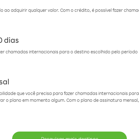
do ao adquirir qualquer valor. Com o crédito, é possível fazer ch
 dias
er chamadas internacionais para o destino escolhido pelo período 
sal
ibilidade que você precisa para fazer chamadas internacionais para 
ovar o plano em momento algum. Com o plano de assinatura mensal
Pesquisar mais destinos