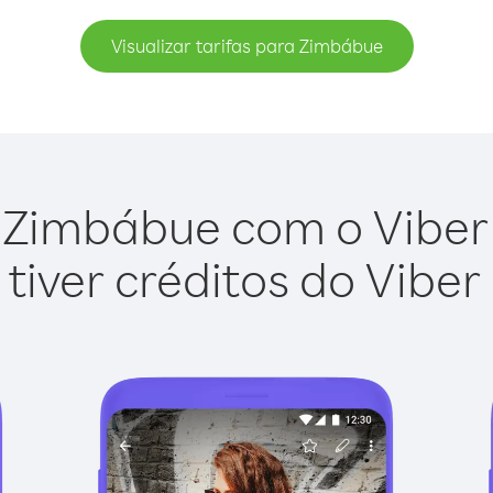
Visualizar tarifas para Zimbábue
 Zimbábue com o Viber O
tiver créditos do Viber