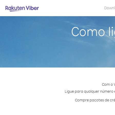
Down
Como li
Com o V
Ligue para qualquer número e
Compre pacotes de cré