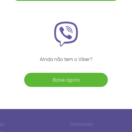
Ainda não tem o Viber?
Baixe agora
SA
DOWNLOAD