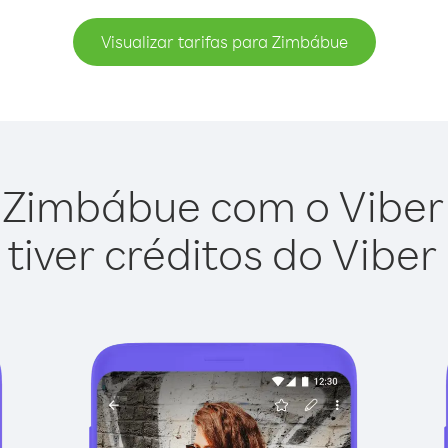
Visualizar tarifas para Zimbábue
 Zimbábue com o Viber O
tiver créditos do Viber