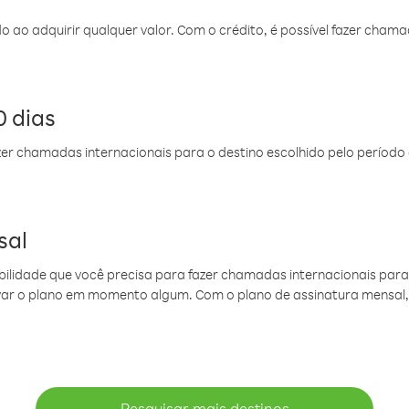
do ao adquirir qualquer valor. Com o crédito, é possível fazer ch
 dias
er chamadas internacionais para o destino escolhido pelo período 
sal
ibilidade que você precisa para fazer chamadas internacionais para 
ovar o plano em momento algum. Com o plano de assinatura mensal
Pesquisar mais destinos