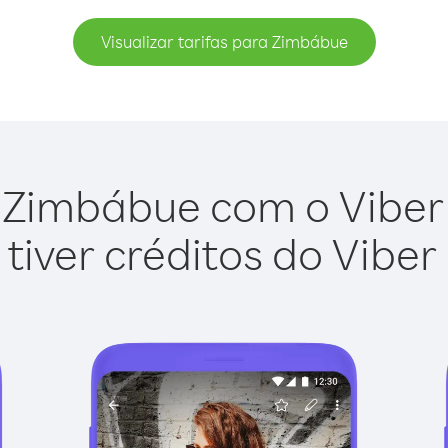
Visualizar tarifas para Zimbábue
 Zimbábue com o Viber O
tiver créditos do Viber