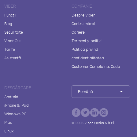
VIBER
COMPANIE
Funcții
Despre Viber
Blog
Centru mărci
Securitate
Cariere
Viber Out
Termeni și politici
Tarife
Politica privind
Asistență
confidențialitatea
Customer Complaints Code
DESCĂRCARE
Română
Android
iPhone & iPad
Windows PC
Mac
©
2026
Viber Media S.à r.l.
Linux