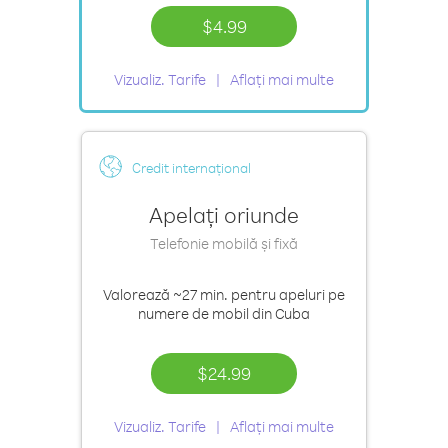
$4.99
Vizualiz. Tarife
Aflați mai multe
Credit internațional
Apelați oriunde
Telefonie mobilă și fixă
Valorează
~27 min.
pentru apeluri pe
numere de mobil din Cuba
$24.99
Vizualiz. Tarife
Aflați mai multe