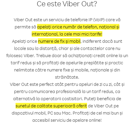
Ce este Viber Out?
Viber Out este un serviciu de telefonie IP (VoIP) care vă
permite să
apelați orice număr de telefon, național și
internațional, la cele mai mici tarife!
Apelați orice
numere de fix și mobil
, indiferent dacă sunt
locale sau la distanță, chiar și ale contactelor care nu
folosesc Viber. Trebuie doar să achiziționați credit online la un
tarif redus și să profitați de apelurile preplătite și practic
nelimitate către numere fixe și mobile, naționale și din
străinătate.
Viber Out este perfect atât pentru apeluri de zi cu zi, cât și
pentru comunicarea profesională la un tarif redus, ca
alternativă la operatorii costisitori. Puteți beneficia de
sunetul de calitate superioară oferit
de Viber Out pe
dispozitivul mobil, PC sau Mac. Profitați de cel mai bun și
accesibil serviciu de apelare online!