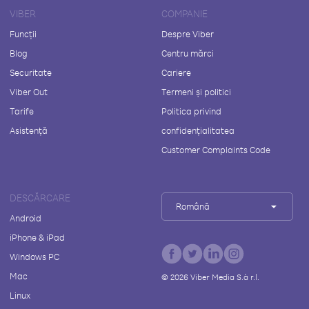
VIBER
COMPANIE
Funcții
Despre Viber
Blog
Centru mărci
Securitate
Cariere
Viber Out
Termeni și politici
Tarife
Politica privind
Asistență
confidențialitatea
Customer Complaints Code
DESCĂRCARE
Română
Android
iPhone & iPad
Windows PC
Mac
©
2026
Viber Media S.à r.l.
Linux