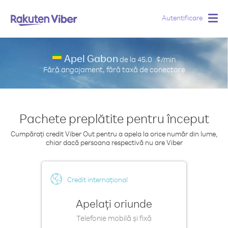
Autentificare
Togg
navig
Apel Gabon
de la
45.0
¢/min
Fără angajament, fără taxă de conectare
Pachete preplătite pentru început
Cumpărați credit Viber Out pentru a apela la orice număr din lume,
chiar dacă persoana respectivă nu are Viber
Credit internațional
Apelați oriunde
Telefonie mobilă și fixă