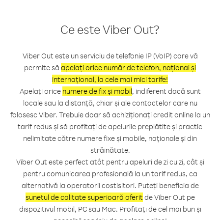
Ce este Viber Out?
Viber Out este un serviciu de telefonie IP (VoIP) care vă
permite să
apelați orice număr de telefon, național și
internațional, la cele mai mici tarife!
Apelați orice
numere de fix și mobil
, indiferent dacă sunt
locale sau la distanță, chiar și ale contactelor care nu
folosesc Viber. Trebuie doar să achiziționați credit online la un
tarif redus și să profitați de apelurile preplătite și practic
nelimitate către numere fixe și mobile, naționale și din
străinătate.
Viber Out este perfect atât pentru apeluri de zi cu zi, cât și
pentru comunicarea profesională la un tarif redus, ca
alternativă la operatorii costisitori. Puteți beneficia de
sunetul de calitate superioară oferit
de Viber Out pe
dispozitivul mobil, PC sau Mac. Profitați de cel mai bun și