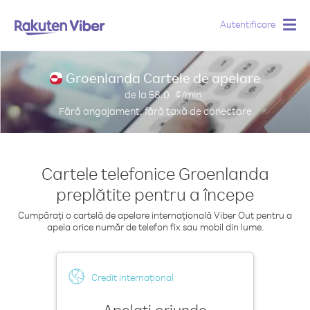
Autentificare
Togg
navig
Groenlanda Cartele de apelare
de la
58.0
¢/min
Fără angajament, fără taxă de conectare
Cartele telefonice Groenlanda
preplătite pentru a începe
Cumpărați o cartelă de apelare internațională Viber Out pentru a
apela orice număr de telefon fix sau mobil din lume.
Credit internațional
Apelați oriunde