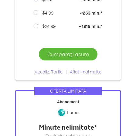
$4.99
~
263 min.*
$24.99
~
1315 min.*
Cumpărați acum
Vizualiz. Tarife
Aflați mai multe
OFERTĂ LIMITATĂ
Abonament
Lume
Minute nelimitate*
Telefonie mobilă și fixă