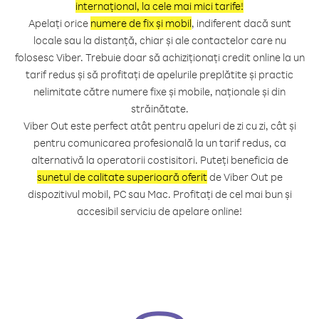
internațional, la cele mai mici tarife!
Apelați orice
numere de fix și mobil
, indiferent dacă sunt
locale sau la distanță, chiar și ale contactelor care nu
folosesc Viber. Trebuie doar să achiziționați credit online la un
tarif redus și să profitați de apelurile preplătite și practic
nelimitate către numere fixe și mobile, naționale și din
străinătate.
Viber Out este perfect atât pentru apeluri de zi cu zi, cât și
pentru comunicarea profesională la un tarif redus, ca
alternativă la operatorii costisitori. Puteți beneficia de
sunetul de calitate superioară oferit
de Viber Out pe
dispozitivul mobil, PC sau Mac. Profitați de cel mai bun și
accesibil serviciu de apelare online!