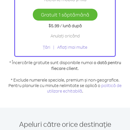
Gratuit 1 săptămână
$5.99
/ lună
după
Anulați oricând
Țări
Aflați mai multe
* Încercările gratuite sunt disponibile numai
o dată pentru
fiecare client
.
* Exclude numerele speciale, premium și non-geografice.
Pentru planurile cu minute nelimitate se aplică o
politică de
utilizare echitabilă
.
Apeluri către orice destinație