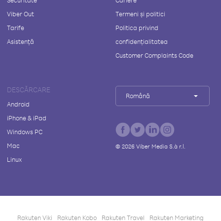
Securitate
Cariere
Viber Out
Termeni și politici
Tarife
Politica privind
Asistență
confidențialitatea
Customer Complaints Code
DESCĂRCARE
Română
Android
iPhone & iPad
Windows PC
Mac
©
2026
Viber Media S.à r.l.
Linux
Rakuten Viki
Rakuten Kobo
Rakuten Travel
Rakuten Marketing