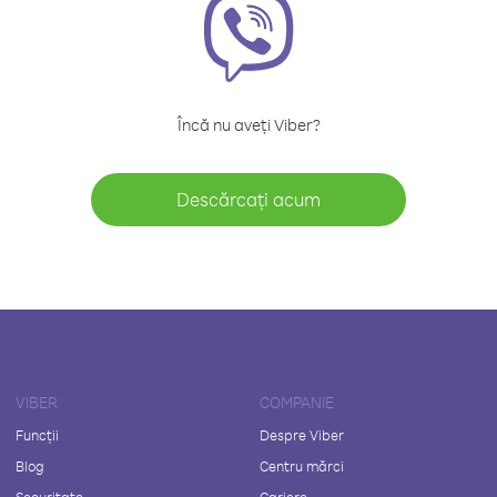
Încă nu aveți Viber?
Descărcați acum
VIBER
COMPANIE
Funcții
Despre Viber
Blog
Centru mărci