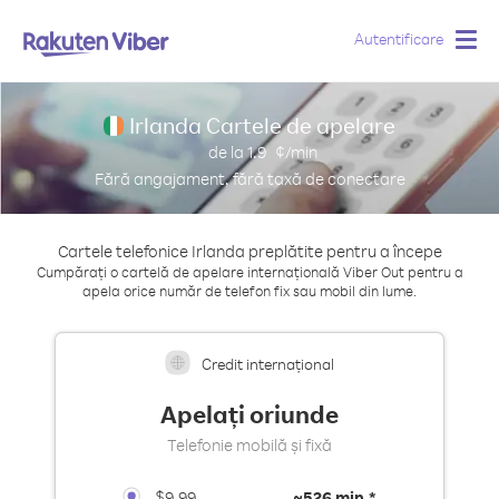
Autentificare
Togg
navig
Irlanda Cartele de apelare
de la
1.9
¢/min
Fără angajament, fără taxă de conectare
Cartele telefonice Irlanda preplătite pentru a începe
Cumpărați o cartelă de apelare internațională Viber Out pentru a
apela orice număr de telefon fix sau mobil din lume.
Credit internațional
Apelați oriunde
Telefonie mobilă și fixă
$9.99
~
526 min.*