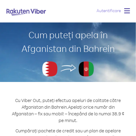
Autentificare
Togg
navig
Cum puteți apela în
Afganistan din Bahrein
Cu Viber Out, puteți efectua apeluri de calitate către
Afganistan din Bahrein.
Apelați orice număr din
Afganistan – fix sau mobil! – începând de la numai 38.9 ¢
pe minut.
Cumpărați pachete de credit sau un plan de apelare