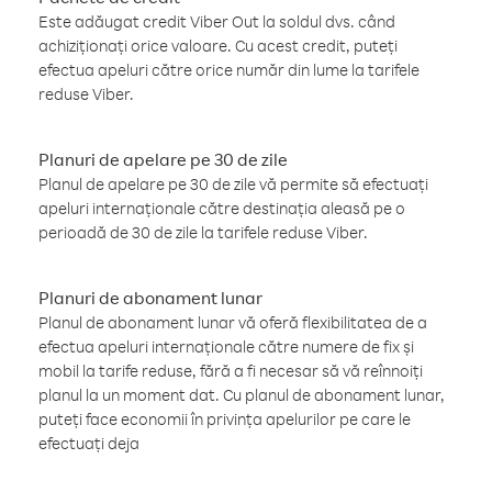
Este adăugat credit Viber Out la soldul dvs. când
achiziționați orice valoare. Cu acest credit, puteți
efectua apeluri către orice număr din lume la tarifele
reduse Viber.
Planuri de apelare pe 30 de zile
Planul de apelare pe 30 de zile vă permite să efectuați
apeluri internaționale către destinația aleasă pe o
perioadă de 30 de zile la tarifele reduse Viber.
Planuri de abonament lunar
Planul de abonament lunar vă oferă flexibilitatea de a
efectua apeluri internaționale către numere de fix și
mobil la tarife reduse, fără a fi necesar să vă reînnoiți
planul la un moment dat. Cu planul de abonament lunar,
puteți face economii în privința apelurilor pe care le
efectuați deja