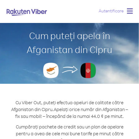
Autentificare
Togg
navig
Cum puteți apela în
Afganistan din Cipru
Cu Viber Out, puteți efectua apeluri de calitate către
Afganistan din Cipru.
Apelați orice număr din Afganistan –
fix sau mobil! – începând de la numai 44.0 ¢ pe minut.
Cumpărați pachete de credit sau un plan de apelare
pentru a avea de cele mai bune tarife pe minut către