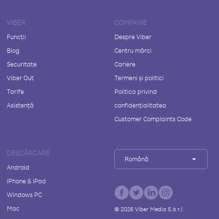
VIBER
COMPANIE
Funcții
Despre Viber
Blog
Centru mărci
Securitate
Cariere
Viber Out
Termeni și politici
Tarife
Politica privind
Asistență
confidențialitatea
Customer Complaints Code
DESCĂRCARE
Română
Android
iPhone & iPad
Windows PC
Mac
©
2026
Viber Media S.à r.l.