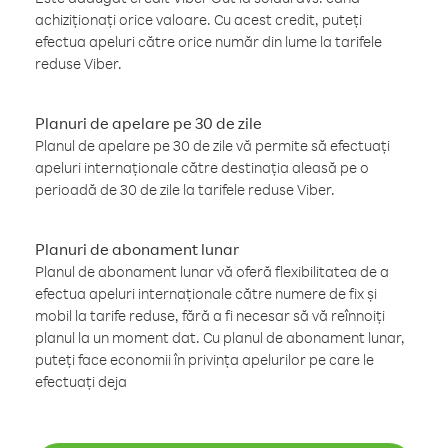
achiziționați orice valoare. Cu acest credit, puteți
efectua apeluri către orice număr din lume la tarifele
reduse Viber.
Planuri de apelare pe 30 de zile
Planul de apelare pe 30 de zile vă permite să efectuați
apeluri internaționale către destinația aleasă pe o
perioadă de 30 de zile la tarifele reduse Viber.
Planuri de abonament lunar
Planul de abonament lunar vă oferă flexibilitatea de a
efectua apeluri internaționale către numere de fix și
mobil la tarife reduse, fără a fi necesar să vă reînnoiți
planul la un moment dat. Cu planul de abonament lunar,
puteți face economii în privința apelurilor pe care le
efectuați deja