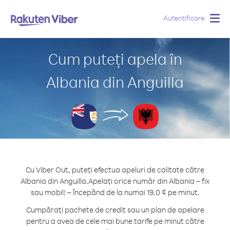
Autentificare
Togg
navig
Cum puteți apela în
Albania din Anguilla
Cu Viber Out, puteți efectua apeluri de calitate către
Albania din Anguilla.
Apelați orice număr din Albania – fix
sau mobil! – începând de la numai 19.0 ¢ pe minut.
Cumpărați pachete de credit sau un plan de apelare
pentru a avea de cele mai bune tarife pe minut către