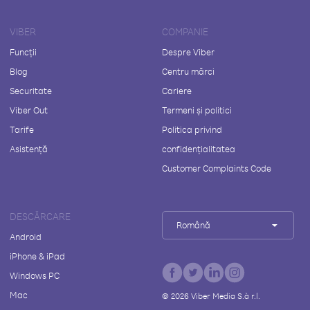
VIBER
COMPANIE
Funcții
Despre Viber
Blog
Centru mărci
Securitate
Cariere
Viber Out
Termeni și politici
Tarife
Politica privind
Asistență
confidențialitatea
Customer Complaints Code
DESCĂRCARE
Română
Android
iPhone & iPad
Windows PC
Mac
©
2026
Viber Media S.à r.l.