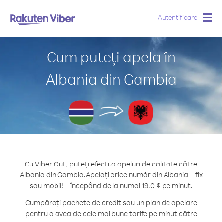
Autentificare
Togg
navig
Cum puteți apela în
Albania din Gambia
Cu Viber Out, puteți efectua apeluri de calitate către
Albania din Gambia.
Apelați orice număr din Albania – fix
sau mobil! – începând de la numai 19.0 ¢ pe minut.
Cumpărați pachete de credit sau un plan de apelare
pentru a avea de cele mai bune tarife pe minut către