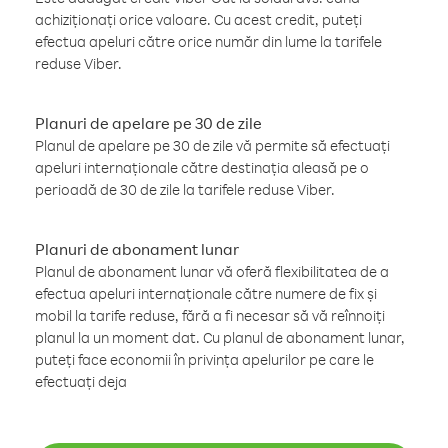
achiziționați orice valoare. Cu acest credit, puteți
efectua apeluri către orice număr din lume la tarifele
reduse Viber.
Planuri de apelare pe 30 de zile
Planul de apelare pe 30 de zile vă permite să efectuați
apeluri internaționale către destinația aleasă pe o
perioadă de 30 de zile la tarifele reduse Viber.
Planuri de abonament lunar
Planul de abonament lunar vă oferă flexibilitatea de a
efectua apeluri internaționale către numere de fix și
mobil la tarife reduse, fără a fi necesar să vă reînnoiți
planul la un moment dat. Cu planul de abonament lunar,
puteți face economii în privința apelurilor pe care le
efectuați deja