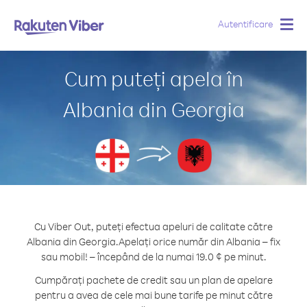
Autentificare
Togg
navig
Cum puteți apela în
Albania din Georgia
Cu Viber Out, puteți efectua apeluri de calitate către
Albania din Georgia.
Apelați orice număr din Albania – fix
sau mobil! – începând de la numai 19.0 ¢ pe minut.
Cumpărați pachete de credit sau un plan de apelare
pentru a avea de cele mai bune tarife pe minut către