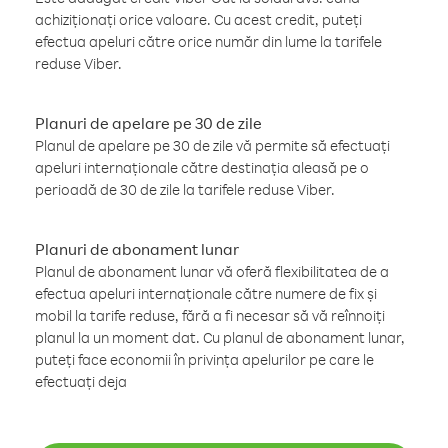
achiziționați orice valoare. Cu acest credit, puteți
efectua apeluri către orice număr din lume la tarifele
reduse Viber.
Planuri de apelare pe 30 de zile
Planul de apelare pe 30 de zile vă permite să efectuați
apeluri internaționale către destinația aleasă pe o
perioadă de 30 de zile la tarifele reduse Viber.
Planuri de abonament lunar
Planul de abonament lunar vă oferă flexibilitatea de a
efectua apeluri internaționale către numere de fix și
mobil la tarife reduse, fără a fi necesar să vă reînnoiți
planul la un moment dat. Cu planul de abonament lunar,
puteți face economii în privința apelurilor pe care le
efectuați deja