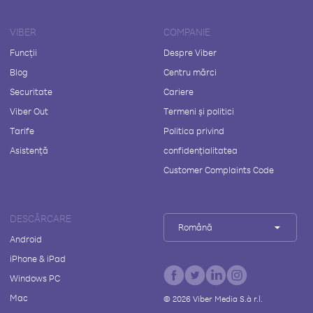
VIBER
COMPANIE
Funcții
Despre Viber
Blog
Centru mărci
Securitate
Cariere
Viber Out
Termeni și politici
Tarife
Politica privind
Asistență
confidențialitatea
Customer Complaints Code
DESCĂRCARE
Română
Android
iPhone & iPad
Windows PC
Mac
©
2026
Viber Media S.à r.l.