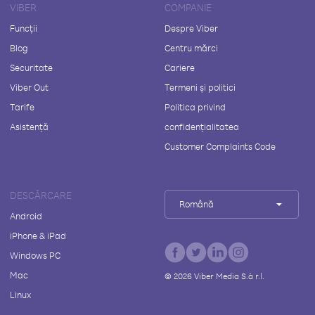
VIBER
COMPANIE
Funcții
Despre Viber
Blog
Centru mărci
Securitate
Cariere
Viber Out
Termeni și politici
Tarife
Politica privind
Asistență
confidențialitatea
Customer Complaints Code
DESCĂRCARE
Română
Android
iPhone & iPad
Windows PC
Mac
©
2026
Viber Media S.à r.l.
Linux