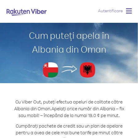
Autentificare
Togg
navig
Cum puteți apela în
Albania din Oman
Cu Viber Out, puteți efectua apeluri de calitate către
Albania din Oman.
Apelați orice număr din Albania – fix
sau mobil! – începând de la numai 19.0 ¢ pe minut.
Cumpărați pachete de credit sau un plan de apelare
pentru a avea de cele mai bune tarife pe minut către