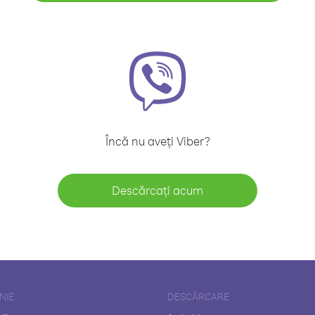
Încă nu aveți Viber?
Descărcați acum
NIE
DESCĂRCARE