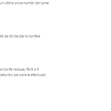
luri către orice număr din lume
 de 30 de zile la tarifele
 tarife reduse, fără a fi
elurilor pe care le efectuați