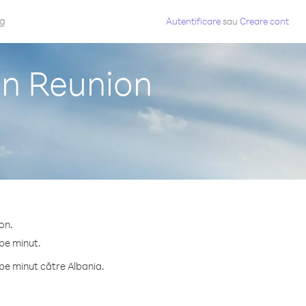
og
Autentificare
sau
Creare cont
in Reunion
on.
 pe minut.
pe minut către Albania.