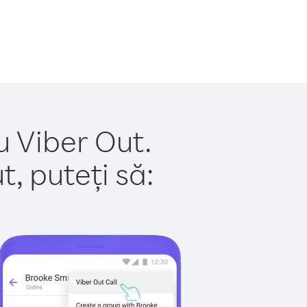
u Viber Out.
, puteți să: