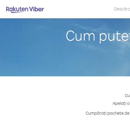
Descăr
Cum puteț
Cu
Apelați o
Cumpărați pachete de c