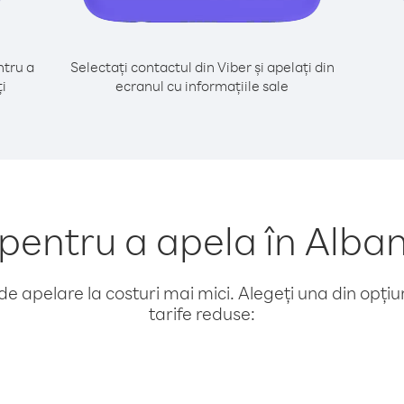
tru a
Selectați contactul din Viber și apelați din
i
ecranul cu informațiile sale
entru a apela în Alban
e apelare la costuri mai mici. Alegeți una din opțiuni
tarife reduse: