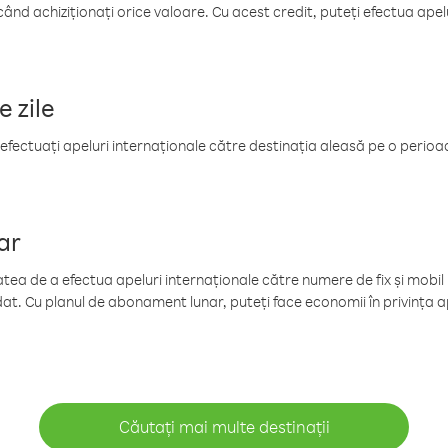
când achiziționați orice valoare. Cu acest credit, puteți efectua ape
e zile
efectuați apeluri internaționale către destinația aleasă pe o perioadă
ar
tea de a efectua apeluri internaționale către numere de fix și mobil la
at. Cu planul de abonament lunar, puteți face economii în privința ap
Căutați mai multe destinații