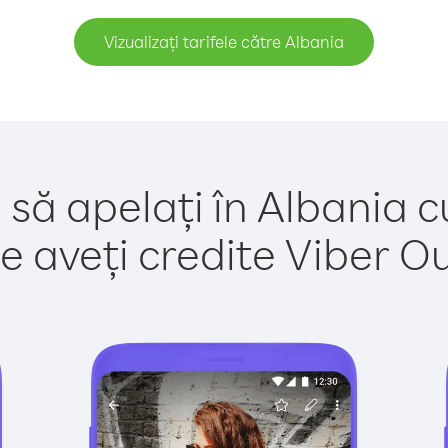
Vizualizați tarifele către Albania
 să apelați în Albania c
e aveți credite Viber Out