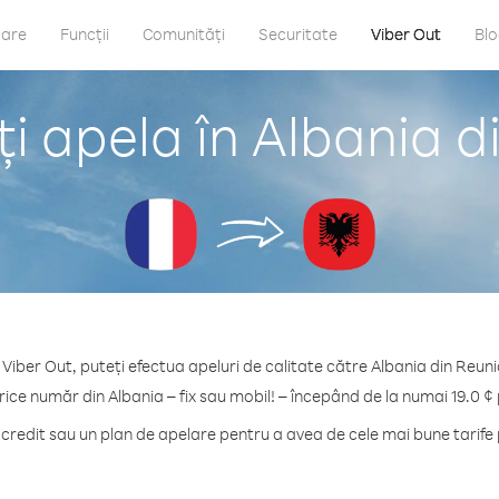
care
Funcții
Comunități
Securitate
Viber Out
Bl
i apela în Albania d
 Viber Out, puteți efectua apeluri de calitate către Albania din Reuni
rice număr din Albania – fix sau mobil! – începând de la numai 19.0 ¢
redit sau un plan de apelare pentru a avea de cele mai bune tarife 