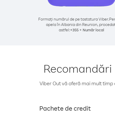
Formați numărul de pe tastatura Viber.
Pen
apela în Albania din Reunion, procedaț
astfel:
+
+
355
Număr local
Recomandări p
Viber Out vă oferă mai mult timp d
Pachete de credit