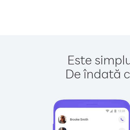
Este simplu
De îndată c