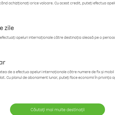
când achiziționați orice valoare. Cu acest credit, puteți efectua ape
e zile
efectuați apeluri internaționale către destinația aleasă pe o perioadă
ar
tea de a efectua apeluri internaționale către numere de fix și mobil la
at. Cu planul de abonament lunar, puteți face economii în privința ap
Căutați mai multe destinații