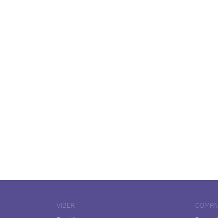
VIBER
COMPA