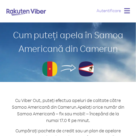
Autentificare
Togg
navig
Cum puteți apela în Samoa
Americană din Camerun
Cu Viber Out, puteți efectua apeluri de calitate către
Samoa Americană din Camerun.
Apelați orice număr din
Samoa Americană – fix sau mobil! – începând de la
numai 17.0 ¢ pe minut.
Cumpărați pachete de credit sau un plan de apelare