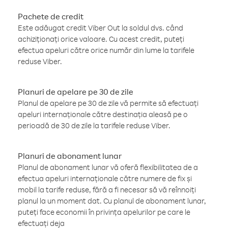
Pachete de credit
Este adăugat credit Viber Out la soldul dvs. când
achiziționați orice valoare. Cu acest credit, puteți
efectua apeluri către orice număr din lume la tarifele
reduse Viber.
Planuri de apelare pe 30 de zile
Planul de apelare pe 30 de zile vă permite să efectuați
apeluri internaționale către destinația aleasă pe o
perioadă de 30 de zile la tarifele reduse Viber.
Planuri de abonament lunar
Planul de abonament lunar vă oferă flexibilitatea de a
efectua apeluri internaționale către numere de fix și
mobil la tarife reduse, fără a fi necesar să vă reînnoiți
planul la un moment dat. Cu planul de abonament lunar,
puteți face economii în privința apelurilor pe care le
efectuați deja