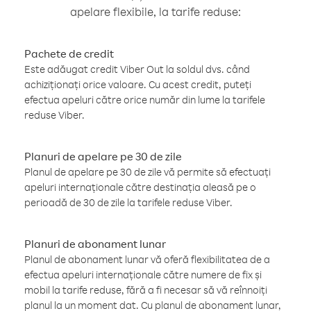
apelare flexibile, la tarife reduse:
Pachete de credit
Este adăugat credit Viber Out la soldul dvs. când
achiziționați orice valoare. Cu acest credit, puteți
efectua apeluri către orice număr din lume la tarifele
reduse Viber.
Planuri de apelare pe 30 de zile
Planul de apelare pe 30 de zile vă permite să efectuați
apeluri internaționale către destinația aleasă pe o
perioadă de 30 de zile la tarifele reduse Viber.
Planuri de abonament lunar
Planul de abonament lunar vă oferă flexibilitatea de a
efectua apeluri internaționale către numere de fix și
mobil la tarife reduse, fără a fi necesar să vă reînnoiți
planul la un moment dat. Cu planul de abonament lunar,