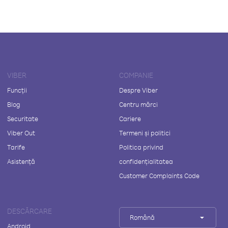
VIBER
COMPANIE
Funcții
Despre Viber
Blog
Centru mărci
Securitate
Cariere
Viber Out
Termeni și politici
Tarife
Politica privind
Asistență
confidențialitatea
Customer Complaints Code
DESCĂRCARE
Română
Android