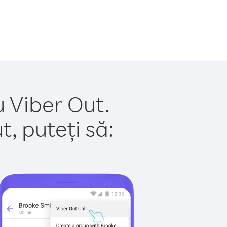
u Viber Out.
, puteți să: