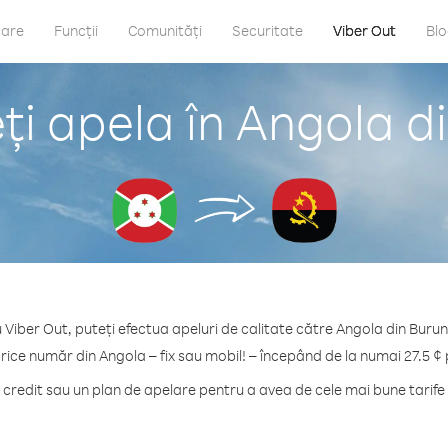
care
Funcții
Comunități
Securitate
Viber Out
Bl
i apela în Angola d
 Viber Out, puteți efectua apeluri de calitate către Angola din Burun
rice număr din Angola – fix sau mobil! – începând de la numai 27.5 ¢
redit sau un plan de apelare pentru a avea de cele mai bune tarife