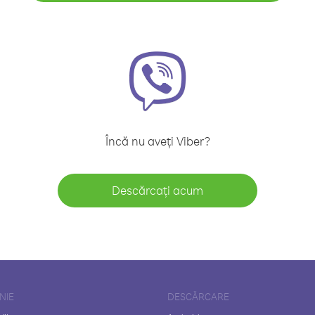
Încă nu aveți Viber?
Descărcați acum
NIE
DESCĂRCARE