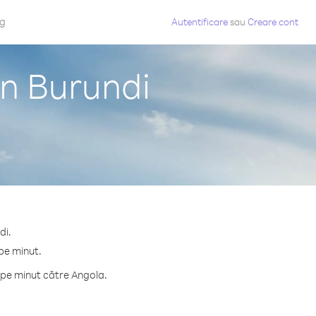
og
Autentificare
sau
Creare cont
in Burundi
di.
 pe minut.
 pe minut către Angola.