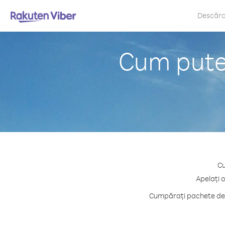
Descăr
Cum puteț
Cu
Apelați o
Cumpărați pachete de c