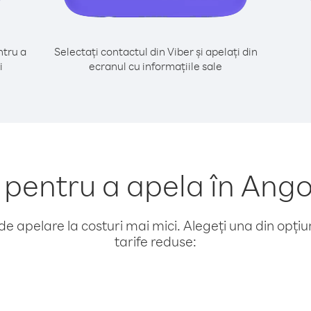
tru a
Selectați contactul din Viber și apelați din
i
ecranul cu informațiile sale
entru a apela în Ango
e apelare la costuri mai mici. Alegeți una din opțiuni
tarife reduse: