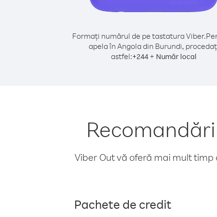
Formați numărul de pe tastatura Viber.
Pen
apela în Angola din Burundi, procedaț
astfel:
+
+
244
Număr local
Recomandări p
Viber Out vă oferă mai mult timp d
Pachete de credit