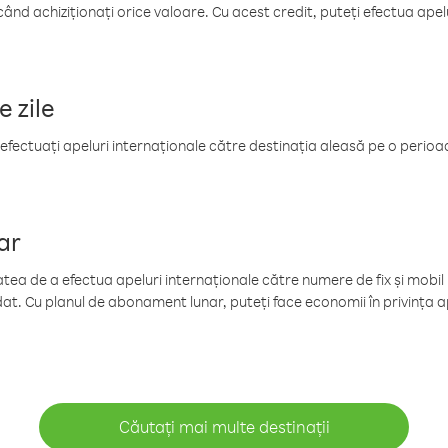
când achiziționați orice valoare. Cu acest credit, puteți efectua ape
e zile
efectuați apeluri internaționale către destinația aleasă pe o perioadă
ar
tea de a efectua apeluri internaționale către numere de fix și mobil la
at. Cu planul de abonament lunar, puteți face economii în privința ap
Căutați mai multe destinații