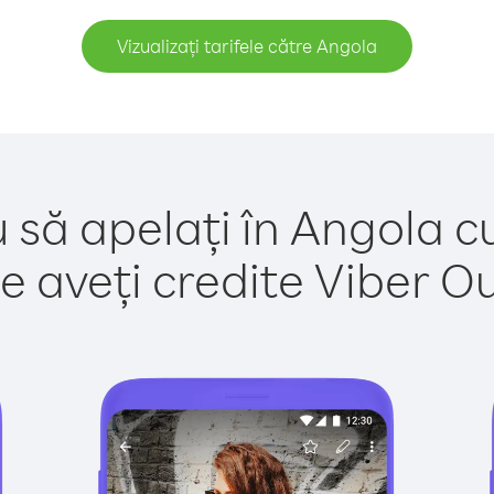
Vizualizați tarifele către Angola
 să apelați în Angola c
e aveți credite Viber Out