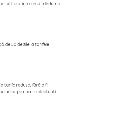
luri către orice număr din lume
 de 30 de zile la tarifele
 tarife reduse, fără a fi
elurilor pe care le efectuați