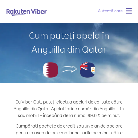
Autentificare
Togg
navig
Cum puteți apela în
Anguilla din Qatar
Cu Viber Out, puteți efectua apeluri de calitate către
Anguilla din Qatar.
Apelați orice număr din Anguilla – fix
sau mobil! – începând de la numai 69.0 ¢ pe minut.
Cumpărați pachete de credit sau un plan de apelare
pentru a avea de cele mai bune tarife pe minut către