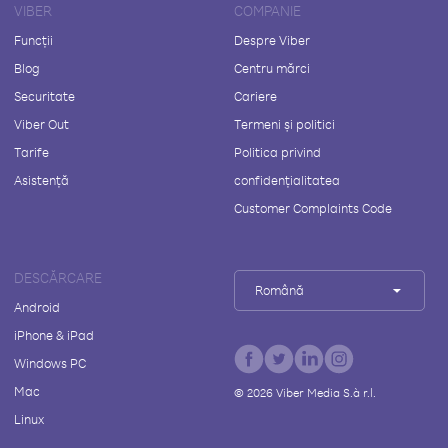
VIBER
COMPANIE
Funcții
Despre Viber
Blog
Centru mărci
Securitate
Cariere
Viber Out
Termeni și politici
Tarife
Politica privind
Asistență
confidențialitatea
Customer Complaints Code
DESCĂRCARE
Română
Android
iPhone & iPad
Windows PC
Mac
©
2026
Viber Media S.à r.l.
Linux