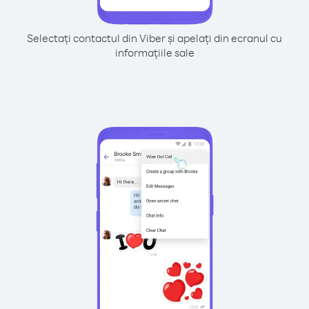
Selectați contactul din Viber și apelați din ecranul cu
informațiile sale