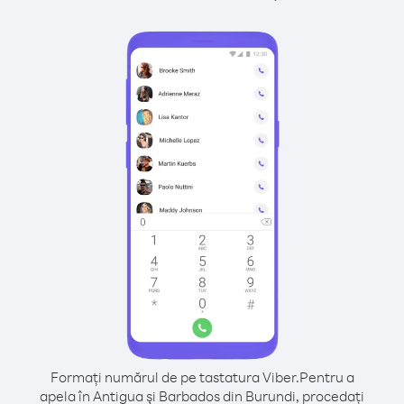
Formați numărul de pe tastatura Viber.
Pentru a
apela în Antigua şi Barbados din Burundi, procedați