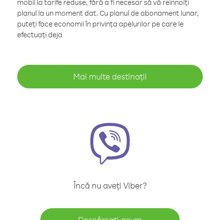
mobil la tarife reduse, fără a fi necesar să vă reînnoiți
planul la un moment dat. Cu planul de abonament lunar,
puteți face economii în privința apelurilor pe care le
efectuați deja
Mai multe destinații
Încă nu aveți Viber?
Descărcați acum