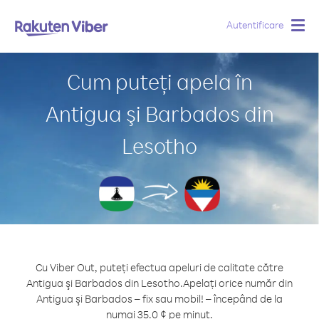
Autentificare
Togg
navig
Cum puteți apela în
Antigua şi Barbados din
Lesotho
Cu Viber Out, puteți efectua apeluri de calitate către
Antigua şi Barbados din Lesotho.
Apelați orice număr din
Antigua şi Barbados – fix sau mobil! – începând de la
numai 35.0 ¢ pe minut.