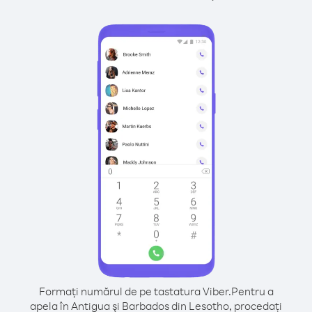
Formați numărul de pe tastatura Viber.
Pentru a
apela în Antigua şi Barbados din Lesotho, procedați