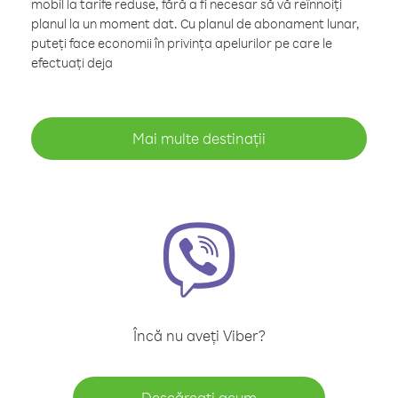
mobil la tarife reduse, fără a fi necesar să vă reînnoiți
planul la un moment dat. Cu planul de abonament lunar,
puteți face economii în privința apelurilor pe care le
efectuați deja
Mai multe destinații
Încă nu aveți Viber?
Descărcați acum