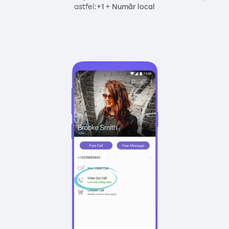
astfel:
+
+
1
Număr local