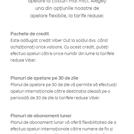
apelare la costuri mai mici. Alegeți
una din opțiunile noastre de
apelare flexibile, la tarife reduse:
Pachete de credit
Este adăugat credit Viber Out la soldul dvs. când
achiziționați orice valoare. Cu acest credit, puteți
efectua apeluri către orice număr din lume la tarifele
reduse Viber.
Planuri de apelare pe 30 de zile
Planul de apelare pe 30 de zile vă permite să efectuați
apeluri internaționale către destinația aleasă pe o
perioadă de 30 de zile la tarifele reduse Viber.
Planuri de abonament lunar
Planul de abonament lunar vă oferă flexibilitatea de a
efectua apeluri internaționale către numere de fix și