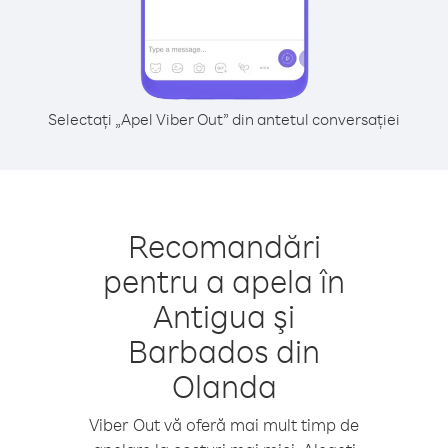
Selectați „Apel Viber Out” din antetul conversației
Recomandări
pentru a apela în
Antigua şi
Barbados din
Olanda
Viber Out vă oferă mai mult timp de