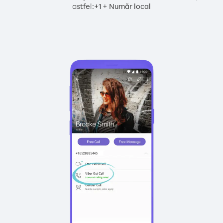
astfel:
+
+
1
Număr local