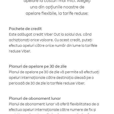
apelare la costuri mai mici. Alegeți
una din opțiunile noastre de
apelare flexibile, la tarife reduse:
Pachete de credit
Este adăugat credit Viber Out la soldul dvs. când
achiziționați orice valoare. Cu acest credit, puteți
efectua apeluri către orice număr din lume la tarifele
reduse Viber.
Planuri de apelare pe 30 de zile
Planul de apelare pe 30 de zile vă permite să efectuați
apeluri internaționale către destinația aleasă pe o
perioadă de 30 de zile la tarifele reduse Viber.
Planuri de abonament lunar
Planul de abonament lunar vă oferă flexibilitatea de a
efectua apeluri internaționale către numere de fix și