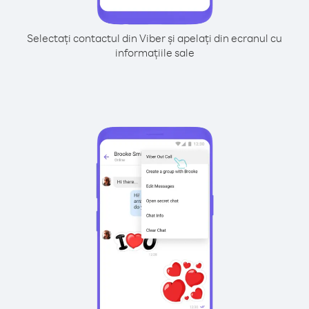
Selectați contactul din Viber și apelați din ecranul cu
informațiile sale