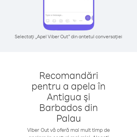
Selectați „Apel Viber Out” din antetul conversației
Recomandări
pentru a apela în
Antigua şi
Barbados din
Palau
Viber Out vă oferă mai mult timp de