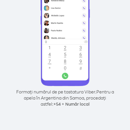
Formați numărul de pe tastatura Viber.
Pentru a
apela în Argentina din Samoa, procedați
astfel:
+
+
54
Număr local