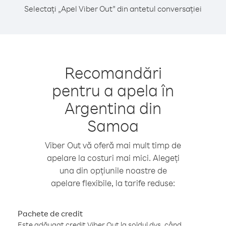
Selectați „Apel Viber Out” din antetul conversației
Recomandări
pentru a apela în
Argentina din
Samoa
Viber Out vă oferă mai mult timp de
apelare la costuri mai mici. Alegeți
una din opțiunile noastre de
apelare flexibile, la tarife reduse:
Pachete de credit
Este adăugat credit Viber Out la soldul dvs. când