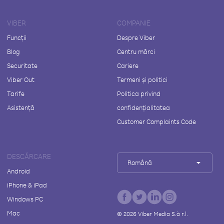
VIBER
COMPANIE
Funcții
Despre Viber
Blog
Centru mărci
Securitate
Cariere
Viber Out
Termeni și politici
Tarife
Politica privind
Asistență
confidențialitatea
Customer Complaints Code
DESCĂRCARE
Română
Android
iPhone & iPad
Windows PC
Mac
©
2026
Viber Media S.à r.l.