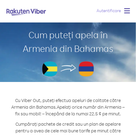
Autentificare
Togg
navig
Cum puteți apela în
Armenia din Bahamas
Cu Viber Out, puteți efectua apeluri de calitate către
Armenia din Bahamas.
Apelați orice număr din Armenia –
fix sau mobil! – începând de la numai 22.5 ¢ pe minut.
Cumpărați pachete de credit sau un plan de apelare
pentru a avea de cele mai bune tarife pe minut către