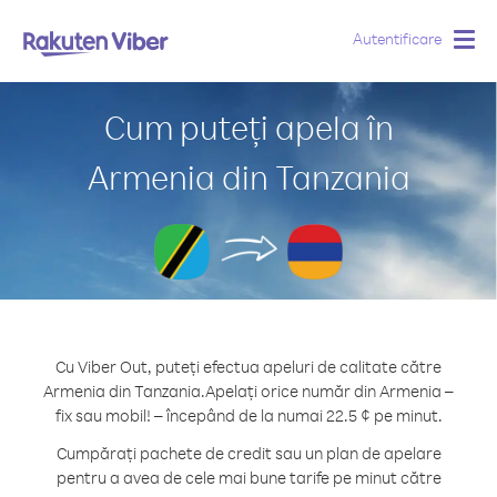
Autentificare
Togg
navig
Cum puteți apela în
Armenia din Tanzania
Cu Viber Out, puteți efectua apeluri de calitate către
Armenia din Tanzania.
Apelați orice număr din Armenia –
fix sau mobil! – începând de la numai 22.5 ¢ pe minut.
Cumpărați pachete de credit sau un plan de apelare
pentru a avea de cele mai bune tarife pe minut către