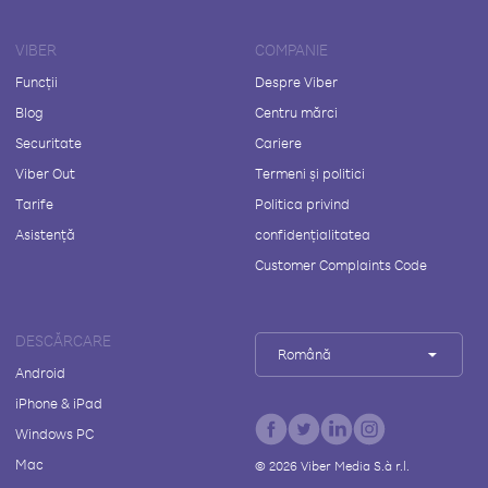
VIBER
COMPANIE
Funcții
Despre Viber
Blog
Centru mărci
Securitate
Cariere
Viber Out
Termeni și politici
Tarife
Politica privind
Asistență
confidențialitatea
Customer Complaints Code
DESCĂRCARE
Română
Android
iPhone & iPad
Windows PC
Mac
©
2026
Viber Media S.à r.l.