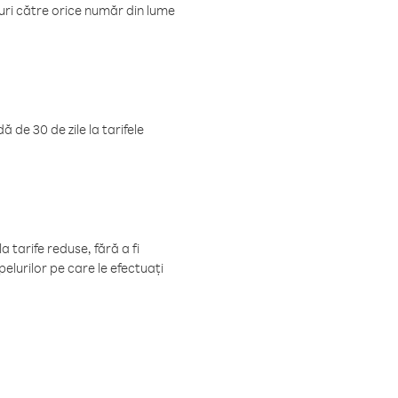
luri către orice număr din lume
 de 30 de zile la tarifele
 tarife reduse, fără a fi
elurilor pe care le efectuați