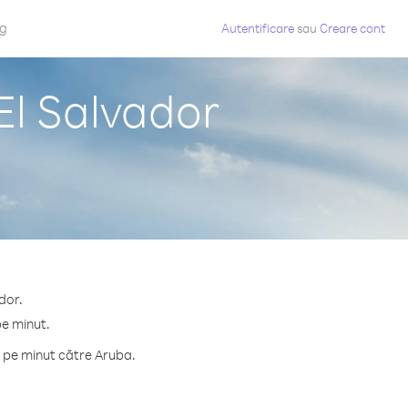
og
Autentificare
sau
Creare cont
El Salvador
dor.
pe minut.
 pe minut către Aruba.