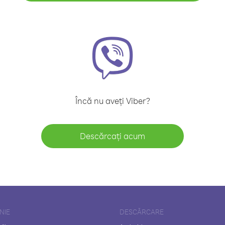
Încă nu aveți Viber?
Descărcați acum
NIE
DESCĂRCARE