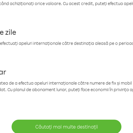
când achiziționați orice valoare. Cu acest credit, puteți efectua ape
e zile
efectuați apeluri internaționale către destinația aleasă pe o perioadă
ar
tea de a efectua apeluri internaționale către numere de fix și mobil la
at. Cu planul de abonament lunar, puteți face economii în privința ap
Căutați mai multe destinații