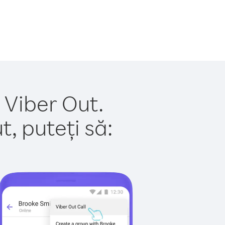
 Viber Out.
, puteți să: