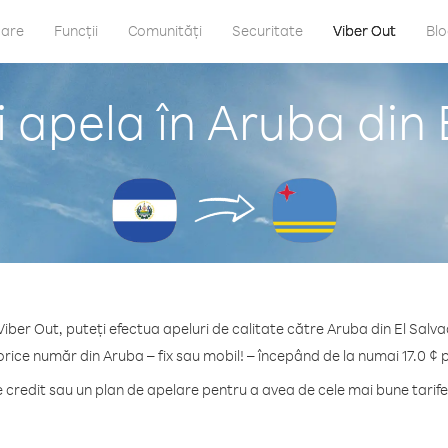
care
Funcții
Comunități
Securitate
Viber Out
Bl
 apela în Aruba din 
Viber Out, puteți efectua apeluri de calitate către Aruba din El Salva
orice număr din Aruba – fix sau mobil! – începând de la numai 17.0 ¢ 
credit sau un plan de apelare pentru a avea de cele mai bune tarife