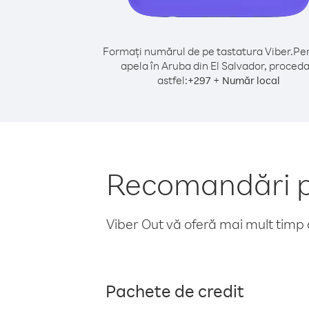
Formați numărul de pe tastatura Viber.
Pen
apela în Aruba din El Salvador, proceda
astfel:
+
+
297
Număr local
Recomandări pe
Viber Out vă oferă mai mult timp d
Pachete de credit