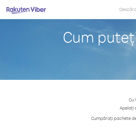
Descăr
Cum puteți
Cu 
Apelați 
Cumpărați pachete de 