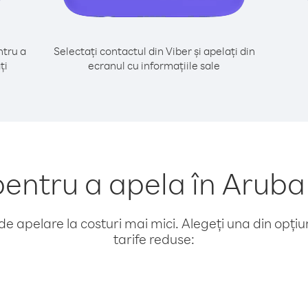
tru a
Selectați contactul din Viber și apelați din
ți
ecranul cu informațiile sale
ntru a apela în Aruba 
e apelare la costuri mai mici. Alegeți una din opțiuni
tarife reduse: