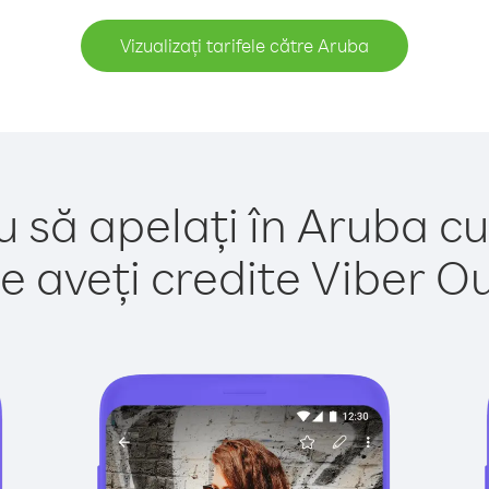
Vizualizați tarifele către Aruba
u să apelați în Aruba cu
e aveți credite Viber Out